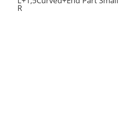
L+1,5Curved+End Part Small
R
Zostań Parnerem B2B